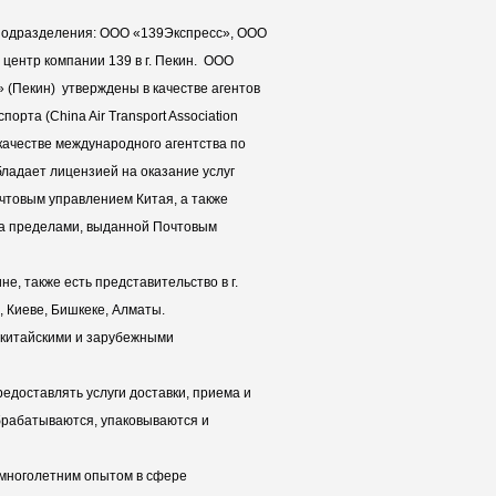
 подразделения: ООО «139Экспресс», ООО
центр компании 139 в г. Пекин. ООО
 (Пекин) утверждены в качестве агентов
рта (China Air Transport Association
 качестве международного агентства по
бладает лицензией на оказание услуг
чтовым управлением Китая, а также
 за пределами, выданной Почтовым
е, также есть представительство в г.
, Киеве, Бишкеке, Алматы.
 китайскими и зарубежными
едоставлять услуги доставки, приема и
брабатываются, упаковываются и
 многолетним опытом в сфере