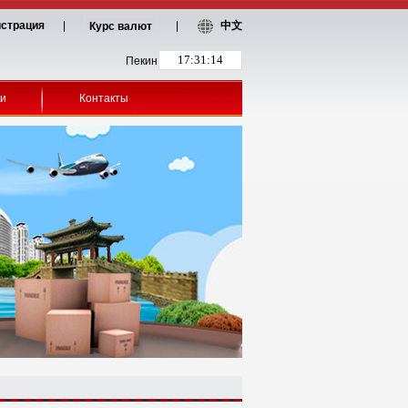
истрация
|
|
中文
Курс валют
Пекин
ки
Контакты