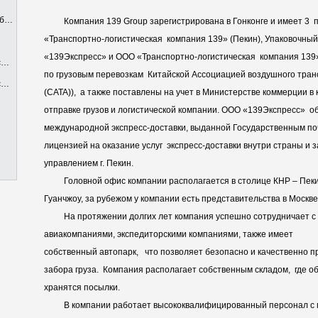
ов
Компания 139 Group зарегистрирована в Гонконге и имеет 3
«Транспортно-логистическая компания 139» (Пекин), Упаковочный 
«139Экспресс» и ООО «Транспортно-логистическая компания 139»
!
по грузовым перевозкам Китайской Ассоциацией воздушного транспо
!
(CATA)), а также поставлены на учет в Министерстве коммерции в
отправке грузов и логистической компании. ООО «139Экспресс» о
международной экспресс-доставки, выданной Государственным по
лицензией на оказание услуг экспресс-доставки внутри страны и
управлением г. Пекин.
Головной офис компании располагается в столице КНР – Пекин
Гуанчжоу, за рубежом у компании есть представительства в Москве
На протяжении долгих лет компания успешно сотрудничает с
авиакомпаниями, экспедиторскими компаниями, также имеет
собственный автопарк, что позволяет безопасно и качественно пр
забора груза. Компания располагает собственным складом, где о
хранятся посылки.
В компании работает высококвалифицированный персонал с