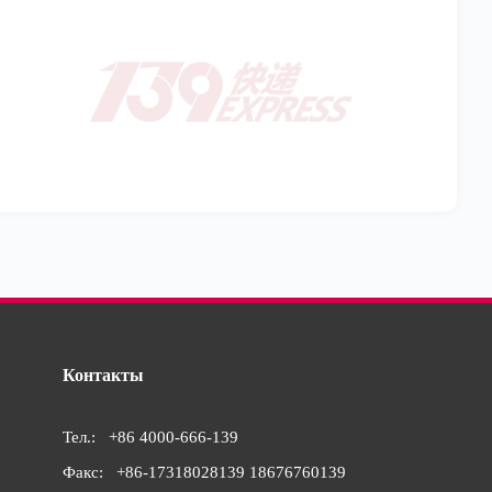
Контакты
Тел.:
+86 4000-666-139
Факс:
+86-17318028139 18676760139