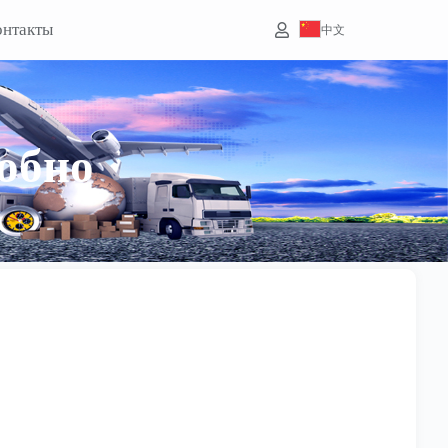
онтакты
中文
обно