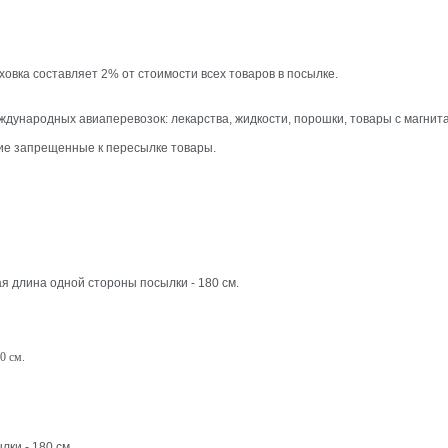
ховка составляет 2% от стоимости всех товаров в посылке.
дународных авиаперевозок: лекарства, жидкости, порошки, товары с магнита
ие запрещенные к пересылке товары.
я длина одной стороны посылки - 180 см.
0 см.
ки - 180 см.